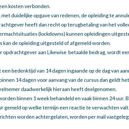
 geen kosten verbonden.
m, met duidelijke opgave van redenen, de opleiding te annu
achtgever heeft dan recht op terugbetaling van het voll
vermachtsituaties (lockdowns) kunnen opleidingen uitgest
s kan de opleiding uitgesteld of afgemeld worden.
oor opdrachtgever aan Likewise betaalde bedrag, wordt ee
ldt een bedenktijd van 14 dagen ingaande op de dag van aa
g binnen 14 dagen voor aanvang van de cursus dan geldt het
deelnemer daadwerkelijk hieraan heeft deelgenomen.
worden binnen 1 week behandeld en vaak binnen 24 uur. B
ur gemeld op welke termijn een reactie te verwachten valt
erichten worden achtergelaten, worden per mail vastgele