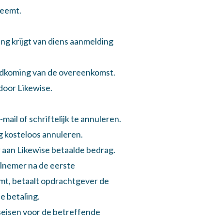
neemt.
ng krijgt van diens aanmelding
ndkoming van de overeenkomst.
 door Likewise.
ail of schriftelijk te annuleren.
g kosteloos annuleren.
 aan Likewise betaalde bedrag.
elnemer na de eerste
mt, betaalt opdrachtgever de
e betaling.
seisen voor de betreffende