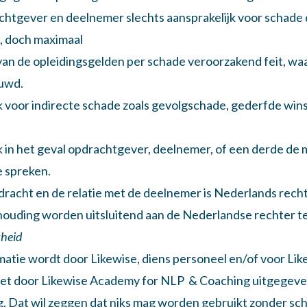
chtgever en deelnemer slechts aansprakelijk voor schade d
, doch maximaal
an de opleidingsgelden per schade veroorzakend feit, wa
ouwd.
ijk voor indirecte schade zoals gevolgschade, gederfde win
ijk in het geval opdrachtgever, deelnemer, of een derde d
e spreken.
racht en de relatie met de deelnemer is Nederlands recht
houding worden uitsluitend aan de Nederlandse rechter t
kheid
rmatie wordt door Likewise, diens personeel en/of voor L
 het door Likewise Academy for NLP & Coaching uitgegeven
ng. Dat wil zeggen dat niks mag worden gebruikt zonder sch