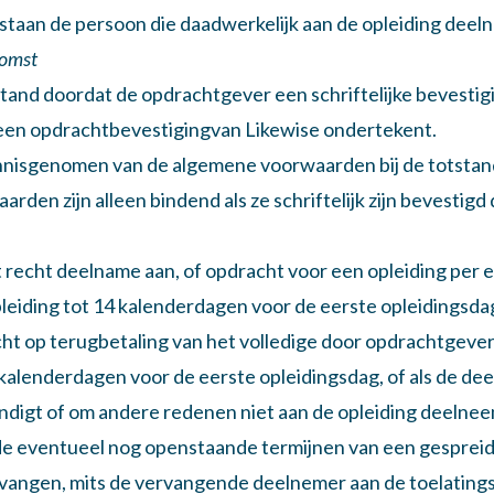
taan de persoon die daadwerkelijk aan de opleiding deel
komst
tand doordat de opdrachtgever een schriftelijke bevestigi
een opdrachtbevestigingvan Likewise ondertekent.
nnisgenomen van de algemene voorwaarden bij de totsta
rden zijn alleen bindend als ze schriftelijk zijn bevestigd
recht deelname aan, of opdracht voor een opleiding per e-m
leiding tot 14 kalenderdagen voor de eerste opleidingsda
t op terugbetaling van het volledige door opdrachtgever
4 kalenderdagen voor de eerste opleidingsdag, of als de de
ndigt of om andere redenen niet aan de opleiding deelnee
de eventueel nog openstaande termijnen van een gespreid
rvangen, mits de vervangende deelnemer aan de toelating