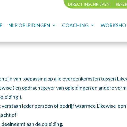
DIRECT INSCHRIJVEN
REFE
E
NLP OPLEIDINGEN
COACHING
WORKSHOP
 zijn van toepassing op alle overeenkomsten tussen Lik
ewise ) en opdrachtgever van opleidingen en andere vorme
pleiding’).
verstaan ieder persoon of bedrijf waarmee Likewise een 
eacht of
 deelneemt aan de opleiding.