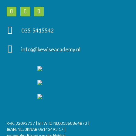

035-5415542

info@likewiseacademy.nl
KvK: 32092737 | BTW ID NL001368864B73 |
IBAN: NL53KNAB 06142493 17 |
Fotografie: Renee van der Heiden