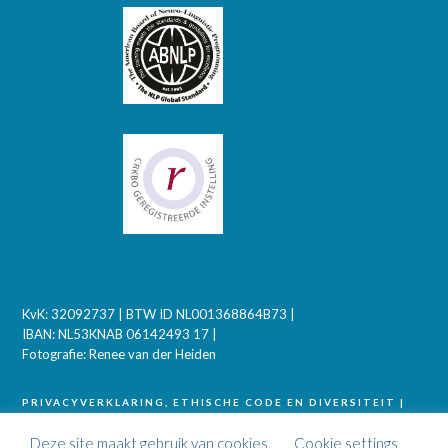
KvK: 32092737 | BTW ID NL001368864B73 |
IBAN: NL53KNAB 06142493 17 |
Fotografie: Renee van der Heiden
PRIVACYVERKLARING, ETHISCHE CODE EN DIVERSITEIT
|
LEVERINGSVOORWAARDEN
|
KLACHTENPROCEDURE
|
INTERNATIONAAL ERKENDE NLP |
DIVERSITEITS
Deze site maakt gebruik van cookies.
Cookie settings