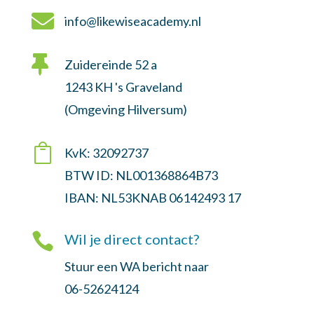

info@likewiseacademy.nl

Zuidereinde 52 a
1243 KH 's Graveland
(Omgeving Hilversum)

KvK: 32092737
BTW ID: NL001368864B73
IBAN: NL53KNAB 06142493 17

Wil je direct contact?
Stuur een WA bericht naar
06-52624124