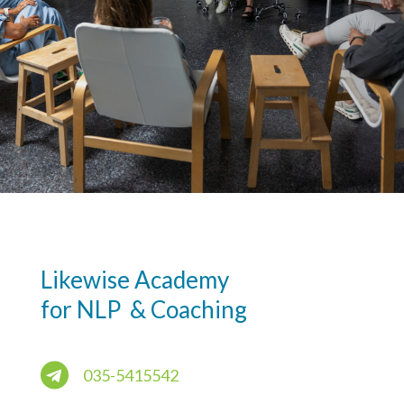
Likewise Academy
for NLP & Coaching

035-5415542