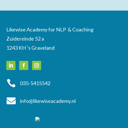
Likewise Academy for NLP & Coaching
Zuidereinde 52 a
1243 KH ‘s Graveland

035-5415542

info@likewiseacademy.nl