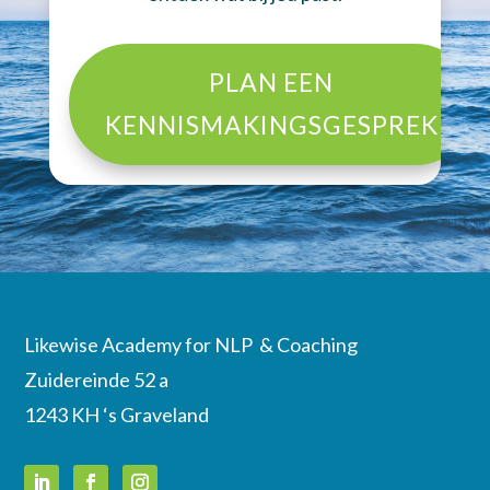
PLAN EEN
KENNISMAKINGSGESPREK
Likewise Academy for NLP & Coaching
Zuidereinde 52 a
1243 KH ‘s Graveland