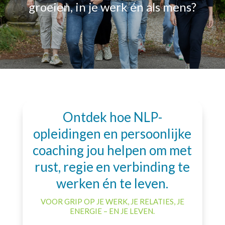
groeien, in je werk én als mens?
Ontdek hoe NLP-
opleidingen en persoonlijke
coaching jou helpen om met
rust, regie en verbinding te
werken én te leven.
VOOR GRIP OP JE WERK, JE RELATIES, JE
ENERGIE – EN JE LEVEN.