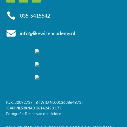

035-5415542

info@likewiseacademy.nl
KvK: 32092737 | BTW ID NL001368864B73 |
IBAN: NL53KNAB 06142493 17 |
Fotografie: Renee van der Heiden