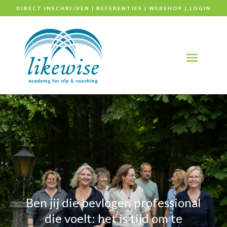
DIRECT INSCHRIJVEN
|
REFERENTIES
|
WEBSHOP
|
LOGIN
Ben jij die bevlogen professional
die voelt: het is tijd om te