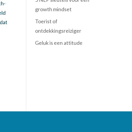
ch-
growth mindset
eld
Toerist of
odat
ontdekkingsreiziger
Geluk is een attitude