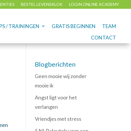
RENTIES
BESTEL LEVENSKLOK
LOGIN ONLINE ACADEMY
S / TRAININGEN
GRATIS BEGINNEN
TEAM
CONTACT
Blogberichten
Geen mooie wij zonder
mooie ik
Angst ligt voor het
verlangen
Vriendjes met stress
 een
5 NLP sleutels voor een