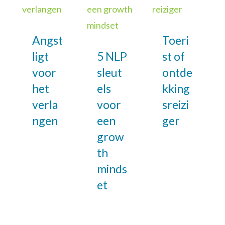
Angst
Toeri
ligt
5 NLP
st of
voor
sleut
ontde
het
els
kking
verla
voor
sreizi
ngen
een
ger
grow
th
minds
et