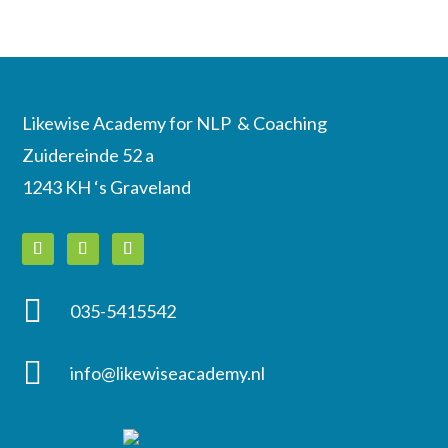
Likewise Academy for NLP & Coaching
Zuidereinde 52 a
1243 KH ‘s Graveland

035-5415542

info@likewiseacademy.nl