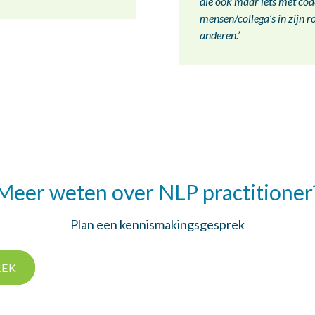
die ook maar iets met coa
mensen/collega’s in zijn ro
anderen.’
Meer weten over NLP practitioner
Plan een kennismakingsgesprek
REK