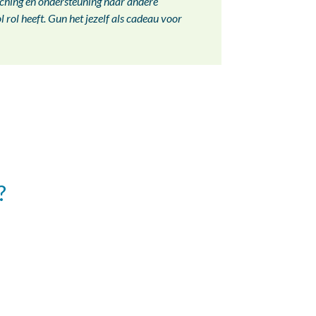
ching en ondersteuning naar andere
l rol heeft. Gun het jezelf als cadeau voor
?