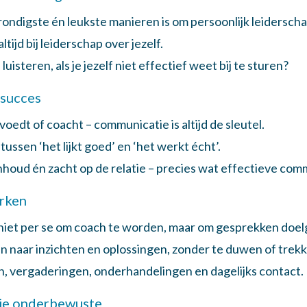
ndigste én leukste manieren is om persoonlijk leiderschap
tijd bij leiderschap over jezelf.
steren, als je jezelf niet effectief weet bij te sturen?
 succes
oedt of coacht – communicatie is altijd de sleutel.
n tussen
‘
het lijkt goed
’
en
‘
het werkt écht
’
.
 inhoud én zacht op de relatie – precies wat effectieve com
rken
– niet per se om coach te worden, maar om gesprekken doelg
n naar inzichten en oplossingen, zonder te duwen of trekk
en, vergaderingen, onderhandelingen en dagelijks contact.
n je onderbewuste