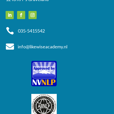

035-5415542

info@likewiseacademy.nl