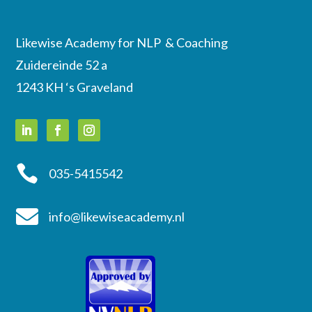
Likewise Academy for NLP & Coaching
Zuidereinde 52 a
1243 KH ‘s Graveland

035-5415542

info@likewiseacademy.nl